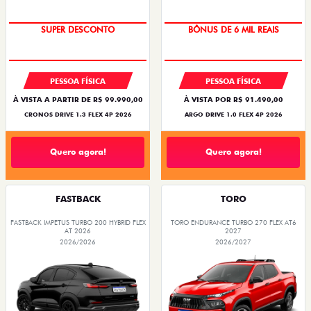
SUPER DESCONTO
BÔNUS DE 6 MIL REAIS
PESSOA FÍSICA
PESSOA FÍSICA
À VISTA A PARTIR DE R$ 99.990,00
À VISTA POR R$ 91.490,00
CRONOS DRIVE 1.3 FLEX 4P 2026
ARGO DRIVE 1.0 FLEX 4P 2026
Quero agora!
Quero agora!
FASTBACK
TORO
FASTBACK IMPETUS TURBO 200 HYBRID FLEX
TORO ENDURANCE TURBO 270 FLEX AT6
AT 2026
2027
2026/2026
2026/2027