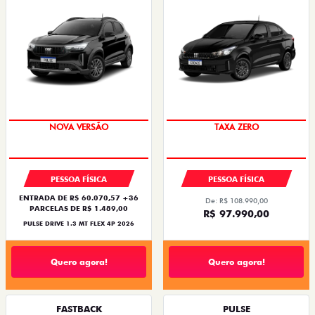
NOVA VERSÃO
TAXA ZERO
PESSOA FÍSICA
PESSOA FÍSICA
ENTRADA DE R$ 60.070,57 +36
De: R$ 108.990,00
PARCELAS DE R$ 1.489,00
R$ 97.990,00
PULSE DRIVE 1.3 MT FLEX 4P 2026
Quero agora!
Quero agora!
FASTBACK
PULSE