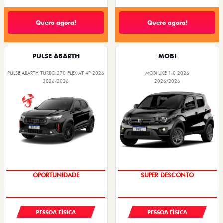
Quero agora!
Quero agora!
PULSE ABARTH
MOBI
PULSE ABARTH TURBO 270 FLEX AT 4P 2026
MOBI LIKE 1.0 2026
2026/2026
2026/2026
OPORTUNIDADE
SUPER DESCONTO
PESSOA FÍSICA
PESSOA FÍSICA