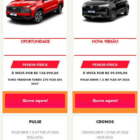
OPORTUNIDADE
NOVA VERSÃO
PESSOA FÍSICA
PESSOA FÍSICA
À VISTA POR R$ 134.990,00
À VISTA POR R$ 99.990,00
TORO FREEDOM TURBO 270 FLEX AT6
PULSE DRIVE 1.3 MT FLEX 4P 2026
2027
Quero agora!
Quero agora!
PULSE
CRONOS
PULSE DRIVE 1.3 MT FLEX 4P 2026
CRONOS DRIVE 1.0 FLEX 4P 2026
2026/2026
2025/2026