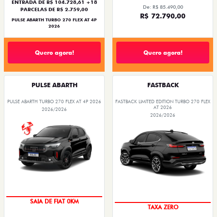
ENTRADA DE R$ 104.728,61 +18
De: R$ 85.490,00
PARCELAS DE R$ 2.759,00
R$ 72.790,00
PULSE ABARTH TURBO 270 FLEX AT 4P
2026
Quero agora!
Quero agora!
PULSE ABARTH
FASTBACK
PULSE ABARTH TURBO 270 FLEX AT 4P 2026
FASTBACK LIMITED EDITION TURBO 270 FLEX
AT 2026
2026/2026
2026/2026
SAIA DE FIAT 0KM
TAXA ZERO