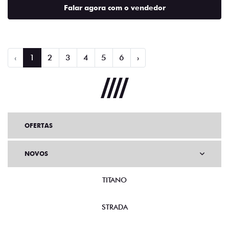
Falar agora com o vendedor
‹
1
2
3
4
5
6
›
OFERTAS
NOVOS
TITANO
STRADA