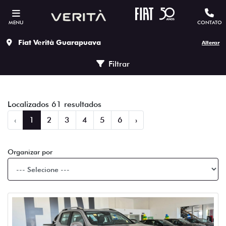
MENU
CONTATO
Fiat Verità Guarapuava
Alterar
Filtrar
Localizados 61 resultados
‹
1
2
3
4
5
6
›
Organizar por