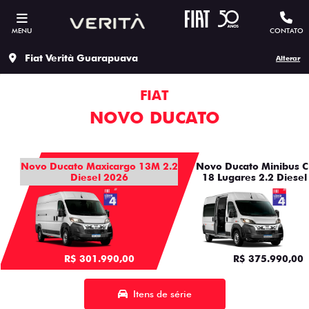
MENU
CONTATO
Fiat Verità Guarapuava
Alterar
FIAT
NOVO DUCATO
Novo Ducato Maxicargo 13M 2.2
Novo Ducato Minibus C
Diesel 2026
18 Lugares 2.2 Diesel
R$ 301.990,00
R$ 375.990,00
Itens de série