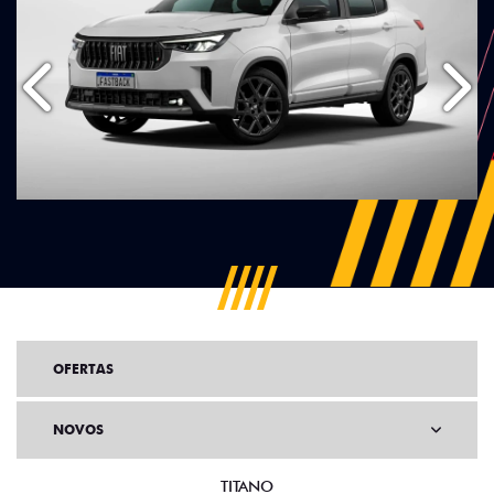
Anterior
Próx
OFERTAS
NOVOS
TITANO