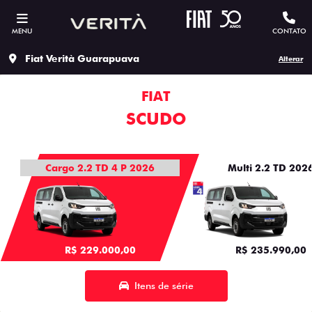
MENU
CONTATO
Fiat Verità Guarapuava
Alterar
FIAT
SCUDO
Cargo 2.2 TD 4 P 2026
Multi 2.2 TD 202
R$ 229.000,00
R$ 235.990,00
Itens de série