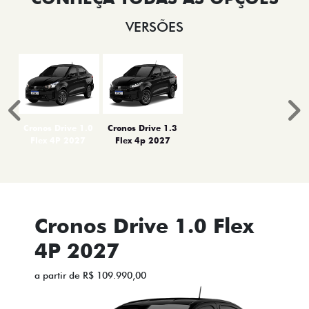
VERSÕES
Anterior
P
Cronos Drive 1.0
Cronos Drive 1.3
Flex 4P 2027
Flex 4p 2027
Cronos Drive 1.0 Flex
4P 2027
a partir de R$ 109.990,00