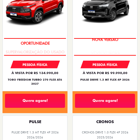
OPORTUNIDADE
NOVA VERSÃO
PESSOA FÍSICA
PESSOA FÍSICA
À VISTA POR R$ 134.990,00
À VISTA POR R$ 99.990,00
TORO FREEDOM TURBO 270 FLEX AT6
PULSE DRIVE 1.3 MT FLEX 4P 2026
2027
Quero agora!
Quero agora!
PULSE
CRONOS
PULSE DRIVE 1.3 MT FLEX 4P 2026
CRONOS DRIVE 1.0 FLEX 4P 2026
2026/2026
2025/2026