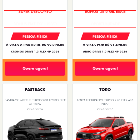
SUPER DESCONTO
BÔNUS DE 6 MIL REAIS
PESSOA FÍSICA
PESSOA FÍSICA
À VISTA A PARTIR DE R$ 99.990,00
À VISTA POR R$ 91.490,00
CRONOS DRIVE 1.3 FLEX 4P 2026
ARGO DRIVE 1.0 FLEX 4P 2026
Quero agora!
Quero agora!
FASTBACK
TORO
FASTBACK IMPETUS TURBO 200 HYBRID FLEX
TORO ENDURANCE TURBO 270 FLEX AT6
AT 2026
2027
2026/2026
2026/2027