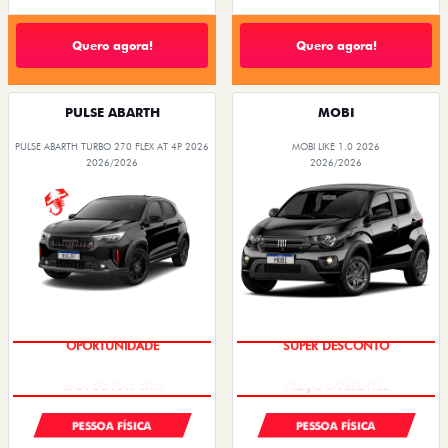
Quero agora!
Quero agora!
PULSE ABARTH
MOBI
PULSE ABARTH TURBO 270 FLEX AT 4P 2026
MOBI LIKE 1.0 2026
2026/2026
2026/2026
OPORTUNIDADE
SUPER DESCONTO
PESSOA FÍSICA
PESSOA FÍSICA