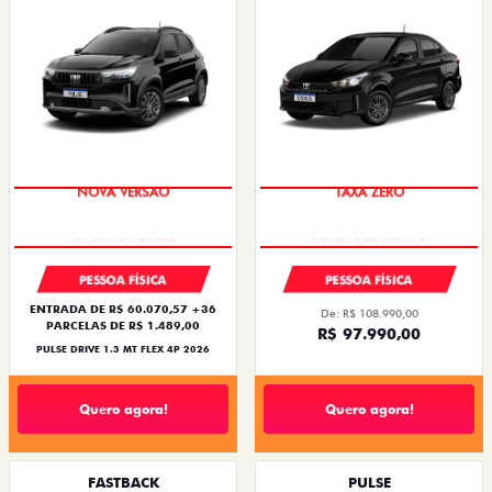
NOVA VERSÃO
TAXA ZERO
PESSOA FÍSICA
PESSOA FÍSICA
ENTRADA DE R$ 60.070,57 +36
De: R$ 108.990,00
PARCELAS DE R$ 1.489,00
R$ 97.990,00
PULSE DRIVE 1.3 MT FLEX 4P 2026
Quero agora!
Quero agora!
FASTBACK
PULSE