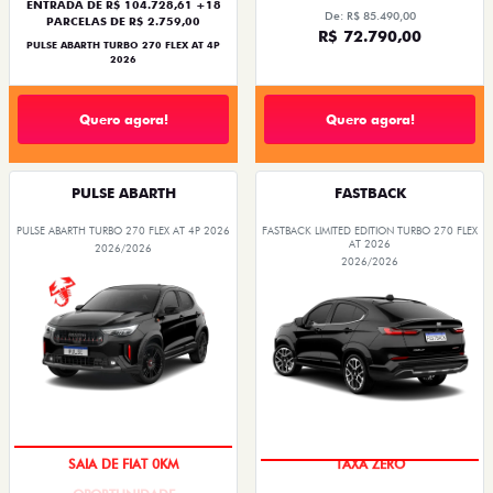
ENTRADA DE R$ 104.728,61 +18
De: R$ 85.490,00
PARCELAS DE R$ 2.759,00
R$ 72.790,00
PULSE ABARTH TURBO 270 FLEX AT 4P
2026
Quero agora!
Quero agora!
PULSE ABARTH
FASTBACK
PULSE ABARTH TURBO 270 FLEX AT 4P 2026
FASTBACK LIMITED EDITION TURBO 270 FLEX
AT 2026
2026/2026
2026/2026
SAIA DE FIAT 0KM
TAXA ZERO