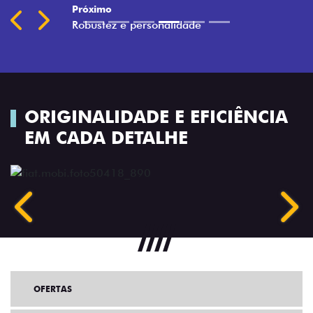
Previous
Next
ORIGINALIDADE E EFICIÊNCIA
EM CADA DETALHE
Anterior
Próx
OFERTAS