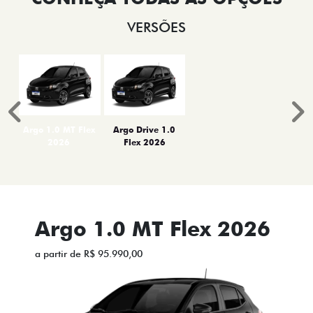
VERSÕES
Anterior
P
Argo 1.0 MT Flex
Argo Drive 1.0
2026
Flex 2026
Argo 1.0 MT Flex 2026
a partir de R$ 95.990,00