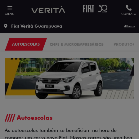
MENU
CONTATO
Fiat Verità Guarapuava
Alterar
AUTOESCOLAS
CNPJ E MICROEMPRESÁRIOS
PRODUTORES
Autoescolas
As autoescolas também se beneficiam na hora de
comprar um carro novo Fiat. Nossos carros são uma boa