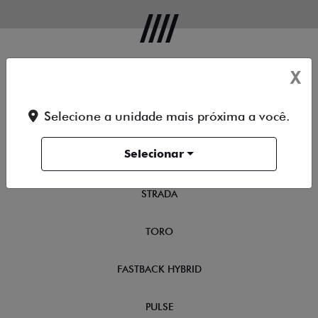
X
OFERTAS
Selecione a unidade mais próxima a você.
NOVOS
Selecionar
TITANO
STRADA
TORO
FASTBACK HYBRID
PULSE