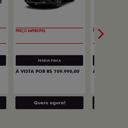
O SUV AUTOMÁTICO MAIS BARATO DO
OPORTUNIDADE
BRASIL
PESSOA FÍSICA
PESSOA 
À VISTA POR R$ 109.990,00
À VISTA POR R
Quero agora!
Quero 