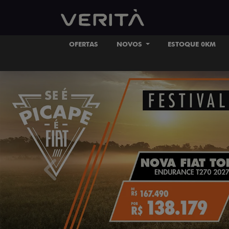
OFERTAS
NOVOS
ESTOQUE 0KM
templates.template-01.components.carousel.tex