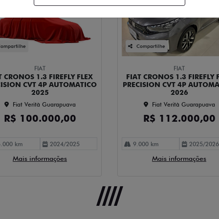
ompartilhe
Compartilhe
FIAT
FIAT
T CRONOS 1.3 FIREFLY FLEX
FIAT CRONOS 1.3 FIREFLY 
ISION CVT 4P AUTOMATICO
PRECISION CVT 4P AUTOM
2025
2026
Fiat Verità Guarapuava
Fiat Verità Guarapuava
R$ 100.000,00
R$ 112.000,00
.000 km
2024/2025
9.000 km
2025/2026
Mais informações
Mais informações