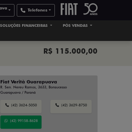
uava
Telefones
SOLUÇÕES FINANCEIRAS
PÓS VENDAS
R$ 115.000,00
Fiat Verità Guarapuava
R. Sen. Nereu Ramos, 3633, Bonsucesso
Guarapuava / Paraná
(42) 3624-5050
(42) 3629-8750
(42) 99158-8628