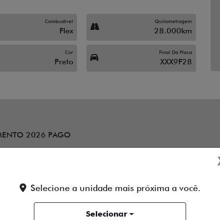
Combustível
Quilometragem
Flex
28.000km
Cor
Final Da Placa
Preto
XXX9F28
CUMENTO 2026 PAGO
Selecione a unidade mais próxima a você.
Selecionar