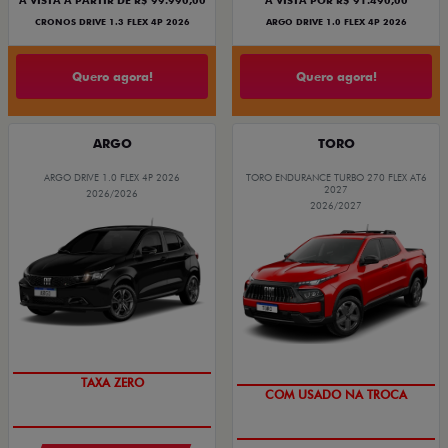
À VISTA A PARTIR DE R$ 99.990,00
À VISTA POR R$ 91.490,00
CRONOS DRIVE 1.3 FLEX 4P 2026
ARGO DRIVE 1.0 FLEX 4P 2026
Quero agora!
Quero agora!
ARGO
TORO
ARGO DRIVE 1.0 FLEX 4P 2026
TORO ENDURANCE TURBO 270 FLEX AT6
2027
2026/2026
2026/2027
TAXA ZERO
COM USADO NA TROCA