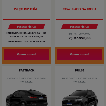
PREÇO IMPERDÍVEL
COM USADO NA TROCA
PESSOA FÍSICA
PESSOA FÍSICA
ENTRADA DE R$ 60.070,57 +36
De: R$ 108.990,00
PARCELAS DE R$ 1.489,00
R$ 97.990,00
PULSE DRIVE 1.3 MT FLEX 4P 2026
Quero agora!
Quero agora!
FASTBACK
PULSE
FASTBACK TURBO 200 FLEX AT 2026
PULSE DRIVE 1.3 AT FLEX 4P 2026
2026/2026
2026/2026