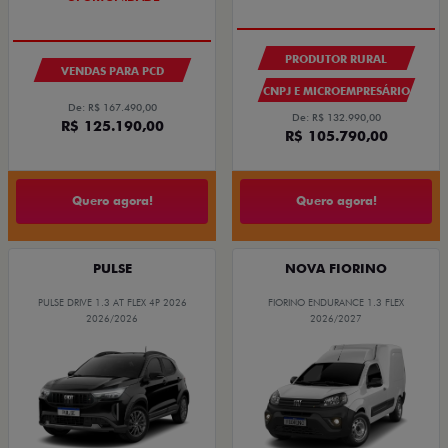
PRODUTOR RURAL
VENDAS PARA PCD
CNPJ E MICROEMPRESÁRIO
De: R$ 167.490,00
De: R$ 132.990,00
R$ 125.190,00
R$ 105.790,00
Quero agora!
Quero agora!
PULSE
NOVA FIORINO
PULSE DRIVE 1.3 AT FLEX 4P 2026
FIORINO ENDURANCE 1.3 FLEX
2026/2026
2026/2027