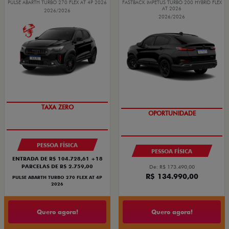
PULSE ABARTH TURBO 270 FLEX AT 4P 2026
FASTBACK IMPETUS TURBO 200 HYBRID FLEX
AT 2026
2026/2026
2026/2026
TAXA ZERO
OPORTUNIDADE
PESSOA FÍSICA
PESSOA FÍSICA
ENTRADA DE R$ 104.728,61 +18
PARCELAS DE R$ 2.759,00
De: R$ 173.490,00
R$ 134.990,00
PULSE ABARTH TURBO 270 FLEX AT 4P
2026
Quero agora!
Quero agora!