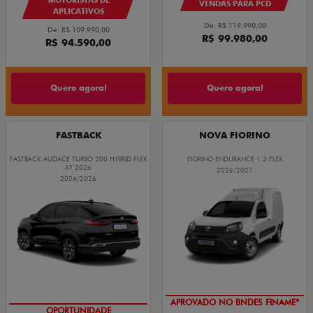
VENDAS PARA PCD
APLICATIVOS
De: R$ 119.990,00
De: R$ 109.990,00
R$ 99.980,00
R$ 94.590,00
Quero agora!
Quero agora!
FASTBACK
NOVA FIORINO
FASTBACK AUDACE TURBO 200 HYBRID FLEX
FIORINO ENDURANCE 1.3 FLEX
AT 2026
2026/2027
2026/2026
APROVADO NO BNDES FINAME*
OPORTUNIDADE