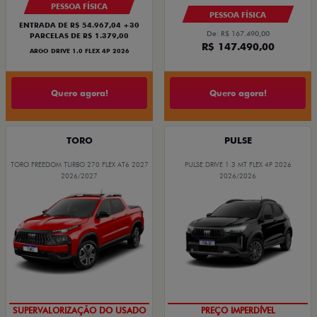
PESSOA FÍSICA
PESSOA FÍSICA
ENTRADA DE R$ 54.967,04 +30
De: R$ 167.490,00
PARCELAS DE R$ 1.379,00
R$ 147.490,00
ARGO DRIVE 1.0 FLEX 4P 2026
Quero agora!
Quero agora!
TORO
PULSE
TORO FREEDOM TURBO 270 FLEX AT6 2027
PULSE DRIVE 1.3 MT FLEX 4P 2026
2026/2027
2026/2026
SUPERVALORIZAÇÃO DO USADO
PREÇO IMPERDÍVEL