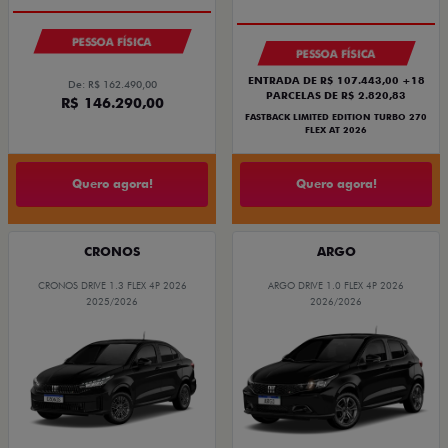
PESSOA FÍSICA
PESSOA FÍSICA
ENTRADA DE R$ 107.443,00 +18
De: R$ 162.490,00
PARCELAS DE R$ 2.820,83
R$ 146.290,00
FASTBACK LIMITED EDITION TURBO 270
FLEX AT 2026
Quero agora!
Quero agora!
CRONOS
ARGO
CRONOS DRIVE 1.3 FLEX 4P 2026
ARGO DRIVE 1.0 FLEX 4P 2026
2025/2026
2026/2026