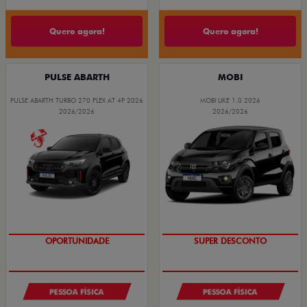
Quero agora!
Quero agora!
PULSE ABARTH
MOBI
PULSE ABARTH TURBO 270 FLEX AT 4P 2026
MOBI LIKE 1.0 2026
2026/2026
2026/2026
OPORTUNIDADE
SUPER DESCONTO
PESSOA FÍSICA
PESSOA FÍSICA