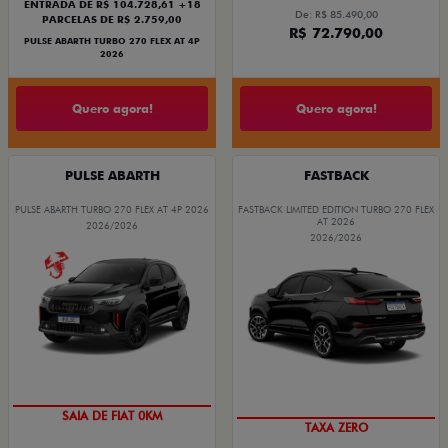
ENTRADA DE R$ 104.728,61 +18
De: R$ 85.490,00
PARCELAS DE R$ 2.759,00
R$ 72.790,00
PULSE ABARTH TURBO 270 FLEX AT 4P
2026
Quero agora!
Quero agora!
PULSE ABARTH
FASTBACK
PULSE ABARTH TURBO 270 FLEX AT 4P 2026
FASTBACK LIMITED EDITION TURBO 270 FLEX
AT 2026
2026/2026
2026/2026
SAIA DE FIAT 0KM
TAXA ZERO