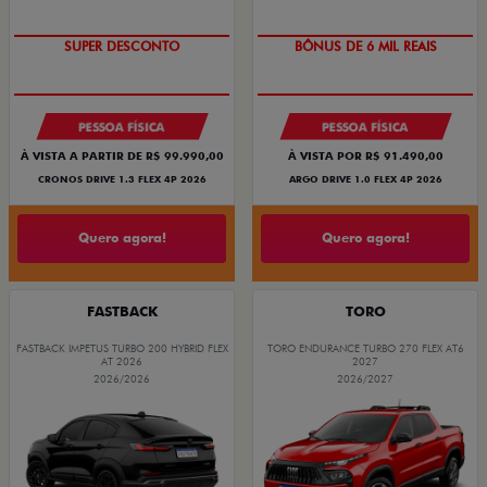
SUPER DESCONTO
BÔNUS DE 6 MIL REAIS
PESSOA FÍSICA
PESSOA FÍSICA
À VISTA A PARTIR DE R$ 99.990,00
À VISTA POR R$ 91.490,00
CRONOS DRIVE 1.3 FLEX 4P 2026
ARGO DRIVE 1.0 FLEX 4P 2026
Quero agora!
Quero agora!
FASTBACK
TORO
FASTBACK IMPETUS TURBO 200 HYBRID FLEX
TORO ENDURANCE TURBO 270 FLEX AT6
AT 2026
2027
2026/2026
2026/2027