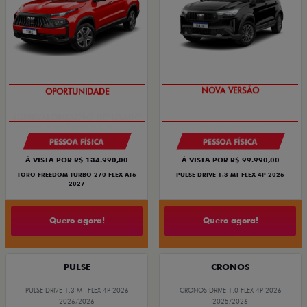
OPORTUNIDADE
NOVA VERSÃO
PESSOA FÍSICA
PESSOA FÍSICA
À VISTA POR R$ 134.990,00
À VISTA POR R$ 99.990,00
TORO FREEDOM TURBO 270 FLEX AT6
PULSE DRIVE 1.3 MT FLEX 4P 2026
2027
Quero agora!
Quero agora!
PULSE
CRONOS
PULSE DRIVE 1.3 MT FLEX 4P 2026
CRONOS DRIVE 1.0 FLEX 4P 2026
2026/2026
2025/2026