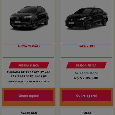
NOVA VERSÃO
TAXA ZERO
PESSOA FÍSICA
PESSOA FÍSICA
ENTRADA DE R$ 60.070,57 +36
De: R$ 108.990,00
PARCELAS DE R$ 1.489,00
R$ 97.990,00
PULSE DRIVE 1.3 MT FLEX 4P 2026
Quero agora!
Quero agora!
FASTBACK
PULSE