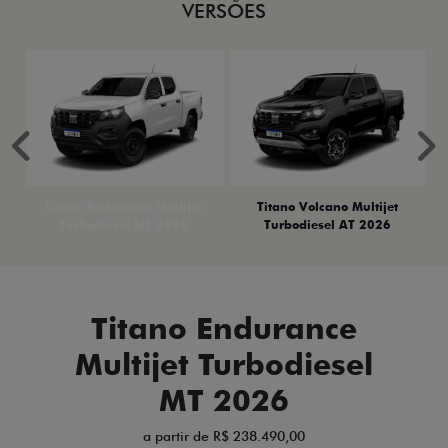
VERSÕES
Anterior
P
Titano Endurance Multijet
Titano Volcano Multijet
Turbodiesel MT 2026
Turbodiesel AT 2026
Titano Endurance
Multijet Turbodiesel
MT 2026
a partir de R$ 238.490,00