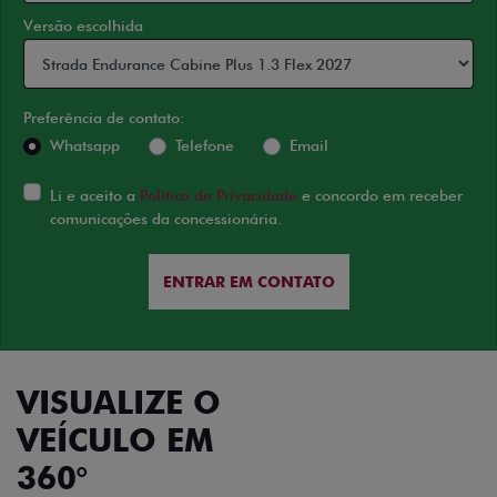
Versão escolhida
Preferência de contato:
Whatsapp
Telefone
Email
Li e aceito a
Política de Privacidade
e concordo em receber
comunicações da concessionária.
ENTRAR EM CONTATO
VISUALIZE O
VEÍCULO EM
360°