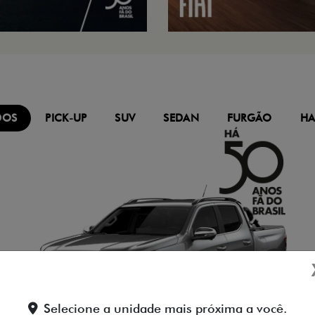
DOS
PICK-UP
SUV
SEDAN
FURGÃO
HA
Selecione a unidade mais próxima a você.