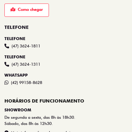
Fiat Verità Canoinhas
Rodovia SC-477, Km 0, 77 - Industrial 02
Canoinhas - Santa Catarina
Como chegar
TELEFONE
TELEFONE
(47) 3624-1811
TELEFONE
(47) 3624-1311
WHATSAPP
(42) 99158-8628