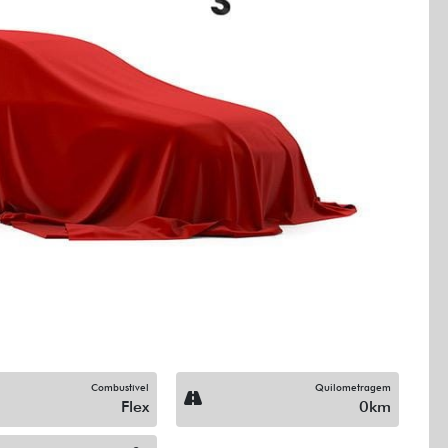
Next
Combustível
Quilometragem
Flex
0km