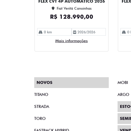
FLEX CVT 4P AUTOMATICO 2026
FLE
Fiat Verità Canoinhas
R$ 128.990,00
0 km
2026/2026
0 
Mais informações
NOVOS
MOBI
TITANO
ARGO
STRADA
ESTO
TORO
SEM
FASTBACK HYBRID
VEND