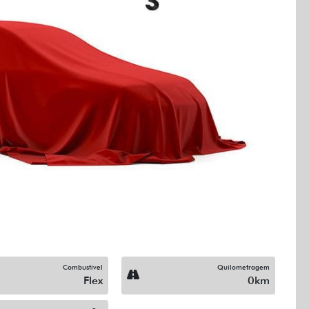
Next
Combustível
Quilometragem
Flex
0km